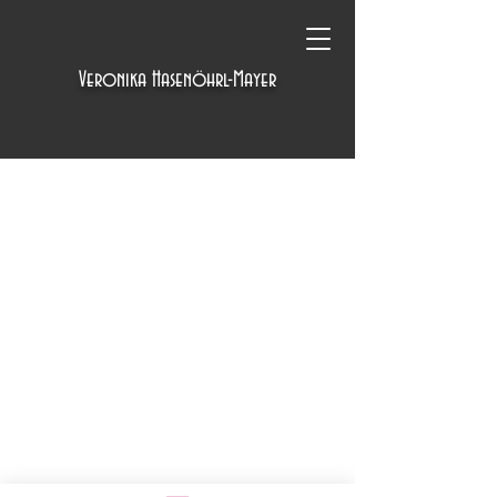
Veronika Hasenöhrl-Mayer
Da immer mehr Musik online gestreamt wird
und es immer weniger CD-Player gibt, hast
du ab sofort auch die Möglichkeit, die CD
und ihre ganzen Lieder zu downloaden.
Mit den bayerischen Kinderliedern auf
deinem Handy, kannst du die Lieder bequem
auf verschiedenen Lautsprechern (z.Bsp. im
Auto oder zu Hause) abspielen oder den
Kreativ-Tonie zu einem
"BayerischenKinderliederTonie" machen.
Die Seite mit dem Download ist durch ein
Passwort geschützt.
Das Passwort dazu findest du in der CD-