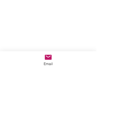
Email
Mama
-04:03